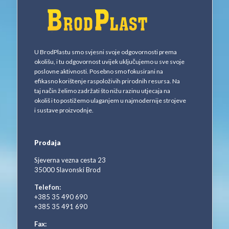
U BrodPlastu smo svjesni svoje odgovornosti prema
okolišu, i tu odgovornost uvijek uključujemo u sve svoje
poslovne aktivnosti. Posebno smo fokusirani na
efikasno korištenje raspoloživih prirodnih resursa. Na
taj način želimo zadržati što nižu razinu utjecaja na
okoliš i to postižemo ulaganjem u najmodernije strojeve
i sustave proizvodnje.
Prodaja
Sjeverna vezna cesta 23
35000 Slavonski Brod
Telefon:
+385 35 490 690
+385 35 491 690
Fax: